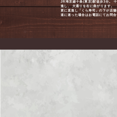
JR埼京線十条(東京)駅徒歩3分。
進し、 大通りを右に曲がります。
更に直進し「くら寿司」の下が店舗
道に迷った場合はお電話にてお問合