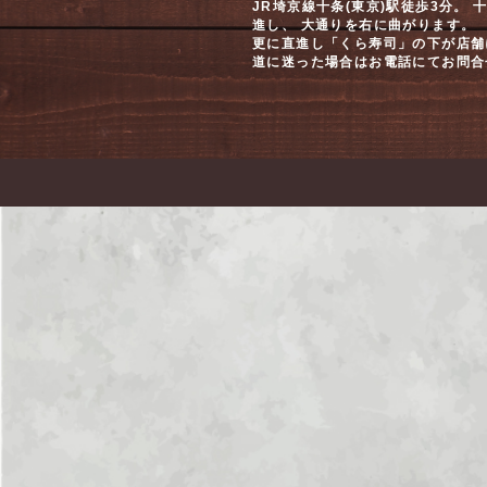
JR埼京線十条(東京)駅徒歩3分。
進し、 大通りを右に曲がります。
更に直進し「くら寿司」の下が店舗
道に迷った場合はお電話にてお問合